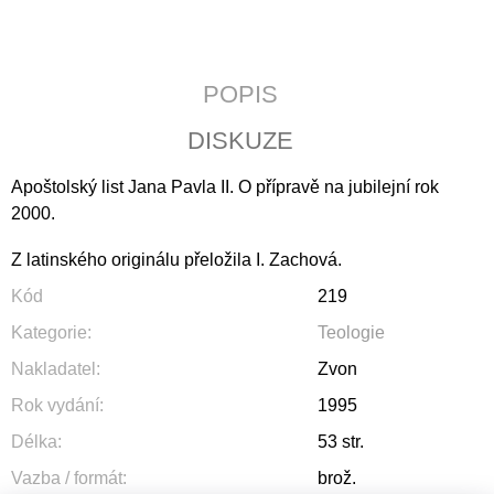
J
E
M
E
POPIS
ÚVAHY
DISKUZE
O
PŘÍČINÁCH
Apoštolský list Jana Pavla II. O přípravě na jubilejní rok
SVOBODY
A
2000.
SPOLEČENSKÉHO
ÚTISKU
Z latinského originálu přeložila I. Zachová.
290
Kč
Kód
219
Kategorie
:
Teologie
Nakladatel
:
Zvon
Rok vydání
:
1995
Délka
:
53 str.
Vazba / formát
:
brož.