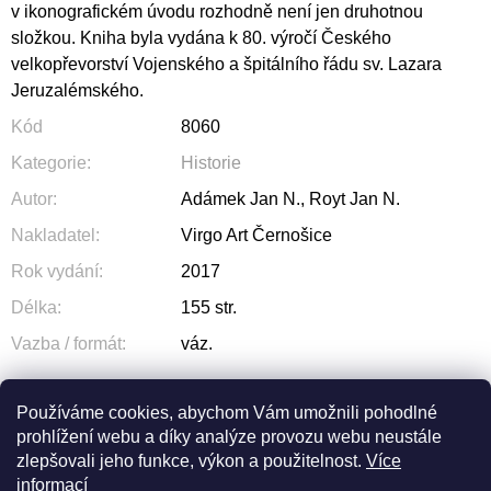
v ikonografickém úvodu rozhodně není jen druhotnou
složkou. Kniha byla vydána k 80. výročí Českého
velkopřevorství Vojenského a špitálního řádu sv. Lazara
Jeruzalémského.
Kód
8060
Kategorie
:
Historie
Autor
:
Adámek Jan N., Royt Jan N.
Nakladatel
:
Virgo Art Černošice
Rok vydání
:
2017
Délka
:
155 str.
Vazba / formát
:
váz.
Používáme cookies, abychom Vám umožnili pohodlné
prohlížení webu a díky analýze provozu webu neustále
ZEPTAT SE
SDÍLET
zlepšovali jeho funkce, výkon a použitelnost.
Více
informací