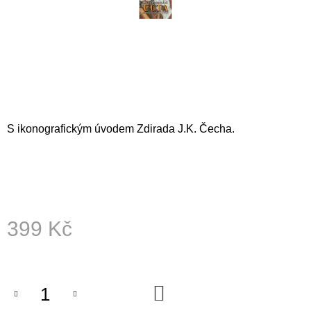
A
J
Í
T
?
S ikonografickým úvodem Zdirada J.K. Čecha.
HLEDAT
D
399 Kč
O
P
Měrná
O
cena:
R
U
DO
Č
KOŠÍKU
U