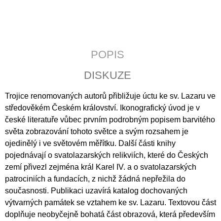
J
E
M
E
POPIS
JERUZALÉMSKÁ
BIBLE
DISKUZE
1
430
Trojice renomovaných autorů přibližuje úctu ke sv. Lazaru ve
Kč
středověkém Českém království. Ikonografický úvod je v
české literatuře vůbec prvním podrobným popisem barvitého
světa zobrazování tohoto světce a svým rozsahem je
ojedinělý i ve světovém měřítku. Další části knihy
pojednávají o svatolazarských relikviích, které do Českých
zemí přivezl zejména král Karel IV. a o svatolazarských
patrociniích a fundacích, z nichž žádná nepřežila do
současnosti. Publikaci uzavírá katalog dochovaných
výtvarných památek se vztahem ke sv. Lazaru. Textovou část
doplňuje neobyčejně bohatá část obrazová, která především