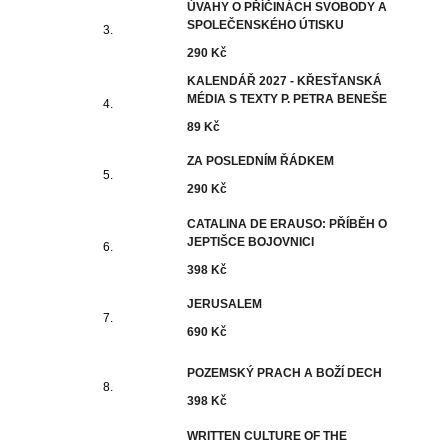
ÚVAHY O PŘÍČINÁCH SVOBODY A
SPOLEČENSKÉHO ÚTISKU
290 Kč
KALENDÁŘ 2027 - KŘESŤANSKÁ
MÉDIA S TEXTY P. PETRA BENEŠE
89 Kč
ZA POSLEDNÍM ŘÁDKEM
290 Kč
CATALINA DE ERAUSO: PŘÍBĚH O
JEPTIŠCE BOJOVNICI
398 Kč
JERUSALEM
690 Kč
POZEMSKÝ PRACH A BOŽÍ DECH
398 Kč
WRITTEN CULTURE OF THE