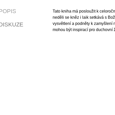
POPIS
Tato kniha má posloužit k celoročn
neděli se kněz i laik setkává s Bo
DISKUZE
vysvětlení a podněty k zamyšlení
mohou být inspirací pro duchovní ž