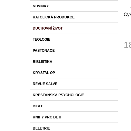
S
K
Přeskočit
1 430 Kč
NOVINKY
T
A
kategorie
T
Cyk
R
KATOLICKÁ PRODUKCE
E
p
A
G
j
DUCHOVNÍ ŽIVOT
0
O
N
z
R
N
TEOLOGIE
I
1
Í
h
E
PASTORACE
P
Měr
cena
A
BIBLISTIKA
N
KRYSTAL OP
E
L
REVUE SALVE
KŘESŤANSKÁ PSYCHOLOGIE
BIBLE
KNIHY PRO DĚTI
BELETRIE