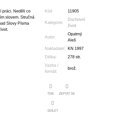
í práci. Neděli co
Kód
11905
žím slovem. Stručná
Duchovní
Kategorie
:
 nad Slovy Písma
život
ivot.
Opatrný
Autor
:
Aleš
Nakladatel
:
KN 1997
Délka
:
278 str.
Vazba /
brož.
formát
:
TISK
ZEPTAT SE
SDÍLET