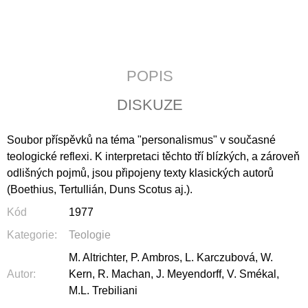
J
E
M
E
POPIS
JERUZALÉMSKÁ
BIBLE
DISKUZE
1
430
Kč
Soubor příspěvků na téma "personalismus" v současné
teologické reflexi. K interpretaci těchto tří blízkých, a zároveň
odlišných pojmů, jsou připojeny texty klasických autorů
(Boethius, Tertullián, Duns Scotus aj.).
Kód
1977
Kategorie
:
Teologie
M. Altrichter, P. Ambros, L. Karczubová, W.
Autor
:
Kern, R. Machan, J. Meyendorff, V. Smékal,
M.L. Trebiliani