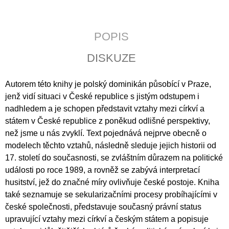
J
E
M
POPIS
E
DISKUZE
JERUZALÉMSKÁ
BIBLE
1
Autorem této knihy je polský dominikán působící v Praze,
430
jenž vidí situaci v České republice s jistým odstupem i
Kč
nadhledem a je schopen představit vztahy mezi církví a
státem v České republice z poněkud odlišné perspektivy,
než jsme u nás zvyklí. Text pojednává nejprve obecně o
modelech těchto vztahů, následně sleduje jejich historii
od
17. století do současnosti, se zvláštním důrazem na politické
události po roce 1989, a rovněž se zabývá interpretací
husitství, jež do značné míry ovlivňuje české postoje. Kniha
také seznamuje se sekularizačními procesy probíhajícími v
české společnosti, představuje současný právní status
upravující vztahy mezi církví a českým státem a popisuje