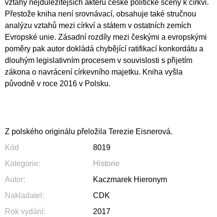
vztahy nejdůležitějších aktérů české politické scény k církvi.
Přestože kniha není srovnávací, obsahuje také stručnou
analýzu vztahů mezi církví a státem v ostatních zemích
Evropské unie. Zásadní rozdíly mezi českými a evropskými
poměry pak autor dokládá chybějící ratifikací konkordátu a
dlouhým legislativním procesem v souvislosti s přijetím
zákona o navrácení církevního majetku. Kniha vyšla
původně v roce 2016 v Polsku.
Z polského originálu přeložila Terezie Eisnerová.
Kód
8019
Kategorie
:
Historie
Autor
:
Kaczmarek Hieronym
Nakladatel
:
CDK
Rok vydání
:
2017