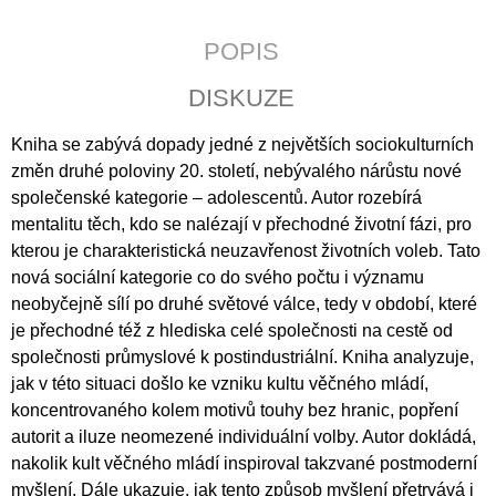
J
E
POPIS
M
E
DISKUZE
LATINSKÉ
Kniha se zabývá dopady jedné z největších sociokulturních
BIBLICKÉ
DRAMA
změn druhé poloviny 20. století, nebývalého nárůstu nové
V
společenské kategorie – adolescentů. Autor rozebírá
ČESKÝCH
mentalitu těch, kdo se nalézají v přechodné životní fázi, pro
ZEMÍCH
DOBY
kterou je charakteristická neuzavřenost životních voleb. Tato
PŘEDBĚLOHORSKÉ
nová sociální kategorie co do svého počtu i významu
795
neobyčejně sílí po druhé světové válce, tedy v období, které
Kč
je přechodné též z hlediska celé společnosti na cestě od
společnosti průmyslové k postindustriální. Kniha analyzuje,
jak v této situaci došlo ke vzniku kultu věčného mládí,
koncentrovaného kolem motivů touhy bez hranic, popření
autorit a iluze neomezené individuální volby. Autor dokládá,
nakolik kult věčného mládí inspiroval takzvané postmoderní
myšlení. Dále ukazuje, jak tento způsob myšlení přetrvává i