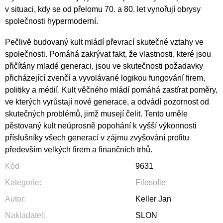
v situaci, kdy se od přelomu 70. a 80. let vynořují obrysy
společnosti hypermoderní.
Pečlivě budovaný kult mládí převrací skutečné vztahy ve
společnosti. Pomáhá zakrývat fakt, že vlastnosti, které jsou
přičítány mladé generaci, jsou ve skutečnosti požadavky
přicházející zvenčí a vyvolávané logikou fungování firem,
politiky a médií. Kult věčného mládí pomáhá zastírat poměry,
ve kterých vyrůstají nové generace, a odvádí pozornost od
skutečných problémů, jimž musejí čelit. Tento uměle
pěstovaný kult neúprosně popohání k vyšší výkonnosti
příslušníky všech generací v zájmu zvyšování profitu
především velkých firem a finančních trhů.
Kód
9631
Kategorie
:
Filosofie
Autor
:
Keller Jan
Nakladatel
:
SLON