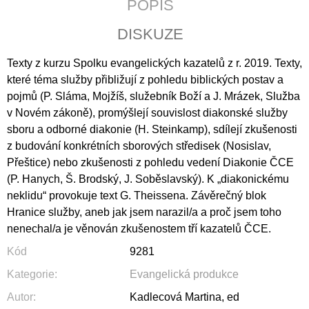
POPIS
J
E
DISKUZE
M
E
Texty z kurzu Spolku evangelických kazatelů z r. 2019. Texty,
které téma služby přibližují z pohledu biblických postav a
ZA
POSLEDNÍM
pojmů (P. Sláma, Mojžíš, služebník Boží a J. Mrázek, Služba
ŘÁDKEM
v Novém zákoně), promýšlejí souvislost diakonské služby
290
sboru a odborné diakonie (H. Steinkamp), sdílejí zkušenosti
Kč
z budování konkrétních sborových středisek (Nosislav,
Přeštice) nebo zkušenosti z pohledu vedení Diakonie ČCE
(P. Hanych, Š. Brodský, J. Soběslavský). K „diakonickému
neklidu“ provokuje text G. Theissena. Závěrečný blok
Hranice služby, aneb jak jsem narazil/a a proč jsem toho
nenechal/a je věnován zkušenostem tří kazatelů ČCE.
Kód
9281
Kategorie
:
Evangelická produkce
Autor
:
Kadlecová Martina, ed