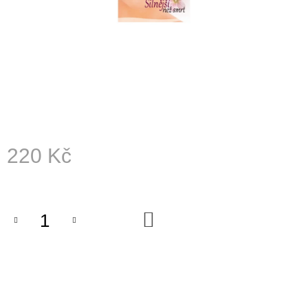
A
J
Í
T
?
220 Kč
HLEDAT
Měrná
cena:
D
DO
KOŠÍKU
O
P
O
R
U
Č
U