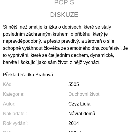
POPIS
J
E
DISKUZE
M
E
Silnější než smrt je knížka o dopisech, které se staly
posledním záchranným kruhem, o příběhu, který je
ČLOVĚK
A
nepravděpodobný, a přesto pravdivý, a zároveň o síle
DUŠE
schopné vytáhnout člověka ze samotného dna zoufalství. Je
200
to vyprávění, které se čte jedním dechem, dynamické,
Kč
barvité i šokující jako sám život, z nějž vychází.
Překlad Radka Brahová.
Kód
5505
Kategorie
:
Duchovní život
Autor
:
Czyz Lidia
Nakladatel
:
Návrat domů
Rok vydání
:
2014