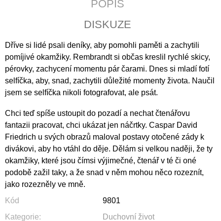
POPIS
J
E
DISKUZE
M
E
Dříve si lidé psali deníky, aby pomohli paměti a zachytili
pomíjivé okamžiky. Rembrandt si občas kreslil rychlé skicy,
JERUZALÉMSKÁ
BIBLE
pérovky, zachycení momentu pár čarami. Dnes si mladí fotí
1
selfíčka, aby, snad, zachytili důležité momenty života. Naučil
430
jsem se selfíčka nikoli fotografovat, ale psát.
Kč
Chci teď spíše ustoupit do pozadí a nechat čtenářovu
fantazii pracovat, chci ukázat jen náčrtky. Caspar David
Friedrich u svých obrazů maloval postavy otočené zády k
divákovi, aby ho vtáhl do děje. Dělám si velkou naději, že ty
okamžiky, které jsou čímsi výjimečné, čtenář v té či oné
podobě zažil taky, a že snad v něm mohou něco rozeznít,
jako rozezněly ve mně.
Kód
9801
Kategorie
:
Duchovní život