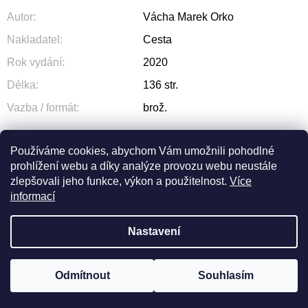
Autor
:
Vácha Marek Orko
Nakladatel
:
Cesta
Rok vydání
:
2020
Délka
:
136 str.
Vazba / formát
:
brož.
Používáme cookies, abychom Vám umožnili pohodlné
prohlížení webu a díky analýze provozu webu neustále
ZEPTAT SE
SDÍLET
zlepšovali jeho funkce, výkon a použitelnost.
Více
informací
Nastavení
Z
Odmítnout
Souhlasím
Vytvořil Shoptet
© 2026 OLIVA. Všechna práva vyhrazena.
Á