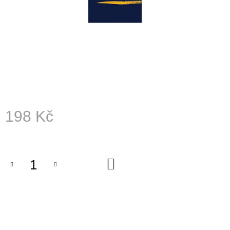
A
J
Í
T
?
198 Kč
HLEDAT
Měrná
cena:
D
DO
KOŠÍKU
O
P
O
R
U
Č
U