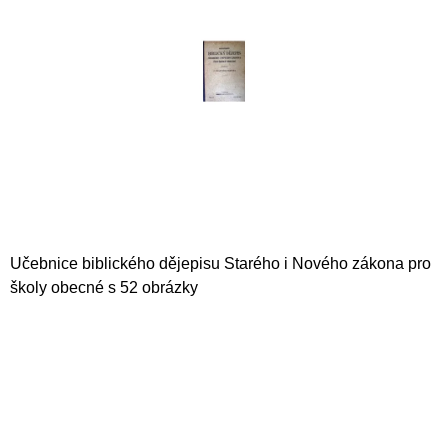
5
A
hvězdiček.
J
Í
T
?
HLEDAT
Učebnice biblického dějepisu Starého i Nového zákona pro
školy obecné s 52 obrázky
D
O
P
O
R
U
Č
U