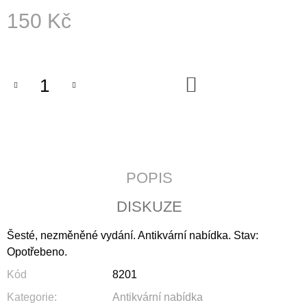
J
150 Kč
E
M
Měrná
E
cena:
ÚVAHY
DO
KOŠÍKU
O
PŘÍČINÁCH
SVOBODY
A
SPOLEČENSKÉHO
ÚTISKU
290
POPIS
Kč
DISKUZE
Šesté, nezměněné vydání. Antikvární nabídka. Stav:
Opotřebeno.
Kód
8201
Kategorie
:
Antikvární nabídka