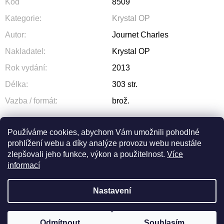
Kód
8509
Kategorie
:
Krystal OP
Autor
:
Journet Charles
Nakladatel
:
Krystal OP
Rok vydání
:
2013
Délka
:
303 str.
Vazba / formát
:
brož.
Používáme cookies, abychom Vám umožnili pohodlné
prohlížení webu a díky analýze provozu webu neustále
ZEPTAT SE
SDÍLET
zlepšovali jeho funkce, výkon a použitelnost.
Více
informací
Nastavení
Odmítnout
Souhlasím
Vytvořil Shoptet
© 2026 OLIVA. Všechna práva vyhrazena.