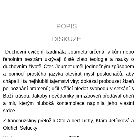
J
E
M
E
POPIS
CATALINA
DISKUZE
DE
ERAUSO:
Duchovní cvičení kardinála Journeta určená laikům nebo
PŘÍBĚH
O
řeholním sestrám ukrývají čisté zlato teologie a nauky o
JEPTIŠCE
duchovním životě. Otec Journet uměl jedinečným způsobem
BOJOVNICI
a pomocí prostého jazyka otevírat mysl posluchačů, aby
398
Kč
chápali i ta nejhlubší tajemství víry; dokázal probouzet žízeň
po poznání pramenů; učil věřící hledat svobodu v setkání s
Boží krásou. Jakoby nevědomky jim zároveň předával oheň
a mír, kterým hluboká kontemplace naplnila jeho vlastní
srdce.
Z francouzštiny přeložili Otto Albert Tichý, Klára Jelínková a
Oldřich Selucký.