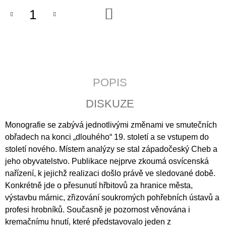
J
DO
E
KOŠÍKU
M
E
JERUZALÉMSKÁ
BIBLE
POPIS
1
430
Kč
DISKUZE
Monografie se zabývá jednotlivými změnami ve smutečních
obřadech na konci „dlouhého“ 19. století a se vstupem do
století nového. Místem analýzy se stal západočeský Cheb a
jeho obyvatelstvo. Publikace nejprve zkoumá osvícenská
nařízení, k jejichž realizaci došlo právě ve sledované době.
Konkrétně jde o přesunutí hřbitovů za hranice města,
výstavbu márnic, zřizování soukromých pohřebních ústavů a
profesi hrobníků. Současně je pozornost věnována i
kremačnímu hnutí, které představovalo jeden z