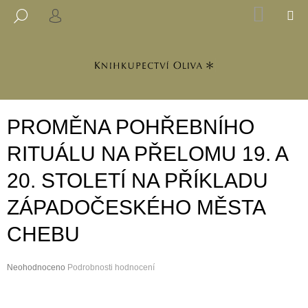
K
Přejít
NÁKUP
M
HLEDAT
na
KOŠÍK
PŘIHLÁŠENÍ
O
ZPĚT
ZPĚT
obsah
Š
Í
C
K
O
P
PROMĚNA POHŘEBNÍHO
O
T
RITUÁLU NA PŘELOMU 19. A
Ř
20. STOLETÍ NA PŘÍKLADU
E
B
ZÁPADOČESKÉHO MĚSTA
U
CHEBU
J
E
Průměrné
Neohodnoceno
T
Podrobnosti hodnocení
hodnocení
E
produktu
N
je