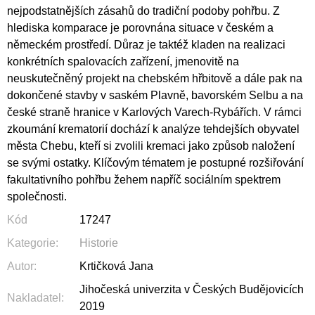
nejpodstatnějších zásahů do tradiční podoby pohřbu. Z
hlediska komparace je porovnána situace v českém a
německém prostředí. Důraz je taktéž kladen na realizaci
konkrétních spalovacích zařízení, jmenovitě na
neuskutečněný projekt na chebském hřbitově a dále pak na
dokončené stavby v saském Plavně, bavorském Selbu a na
české straně hranice v Karlových Varech-Rybářích. V rámci
zkoumání krematorií dochází k analýze tehdejších obyvatel
města Chebu, kteří si zvolili kremaci jako způsob naložení
se svými ostatky. Klíčovým tématem je postupné rozšiřování
fakultativního pohřbu žehem napříč sociálním spektrem
společnosti.
Kód
17247
Kategorie
:
Historie
Autor
:
Krtičková Jana
Jihočeská univerzita v Českých Budějovicích
Nakladatel
:
2019