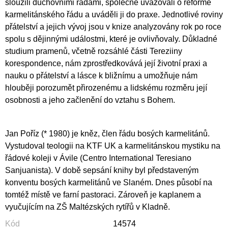
sloužili duchovními radami, společně uvažovali o reformě
karmelitánského řádu a uváděli ji do praxe. Jednotlivé roviny
přátelství a jejich vývoj jsou v knize analyzovány rok po roce
spolu s dějinnými událostmi, které je ovlivňovaly. Důkladné
studium pramenů, včetně rozsáhlé části Tereziiny
korespondence, nám zprostředkovává její životní praxi a
nauku o přátelství a lásce k bližnímu a umožňuje nám
hlouběji porozumět přirozenému a lidskému rozměru její
osobnosti a jeho začlenění do vztahu s Bohem.
Jan Poříz (* 1980) je kněz, člen řádu bosých karmelitánů.
Vystudoval teologii na KTF UK a karmelitánskou mystiku na
řádové koleji v Ávile (Centro International Teresiano
Sanjuanista). V době sepsání knihy byl představeným
konventu bosých karmelitánů ve Slaném. Dnes působí na
tomtéž místě ve farní pastoraci. Zároveň je kaplanem a
vyučujícím na ZŠ Maltézských rytířů v Kladně.
Kód
14574