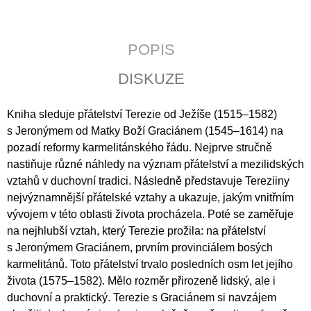
J
E
M
POPIS
E
DISKUZE
PATRISTICKÁ
THEOLOGIE
250
Kniha sleduje přátelství Terezie od Ježíše (1515–1582)
Kč
s Jeronýmem od Matky Boží Graciánem (1545–1614) na
pozadí reformy karmelitánského řádu. Nejprve stručně
nastiňuje různé náhledy na význam přátelství a mezilidských
vztahů v duchovní tradici. Následně představuje Tereziiny
nejvýznamnější přátelské vztahy a ukazuje, jakým vnitřním
vývojem v této oblasti života procházela. Poté se zaměřuje
na nejhlubší vztah, který Terezie prožila: na přátelství
s Jeronýmem Graciánem, prvním provinciálem bosých
karmelitánů. Toto přátelství trvalo posledních osm let jejího
života (1575–1582). Mělo rozměr přirozeně lidský, ale i
duchovní a praktický. Terezie s Graciánem si navzájem