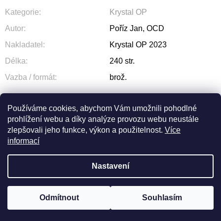
Kategorie
:
Krystal OP
Autor
:
Poříz Jan, OCD
Nakladatel
:
Krystal OP 2023
Délka
:
240 str.
Vazba / formát
:
brož.
Používáme cookies, abychom Vám umožnili pohodlné
prohlížení webu a díky analýze provozu webu neustále
ZEPTAT SE
SDÍLET
zlepšovali jeho funkce, výkon a použitelnost.
Více
informací
Nastavení
Z
Odmítnout
Souhlasím
Vytvořil Shoptet
© 2026 OLIVA. Všechna práva vyhrazena.
Á