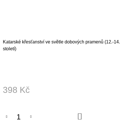
A
J
Í
T
?
Katarské křesťanství ve světle dobových pramenů (12.-14.
století)
HLEDAT
398 Kč
D
O
Měrná
P
cena:
O
R
DO
U
KOŠÍKU
Č
U