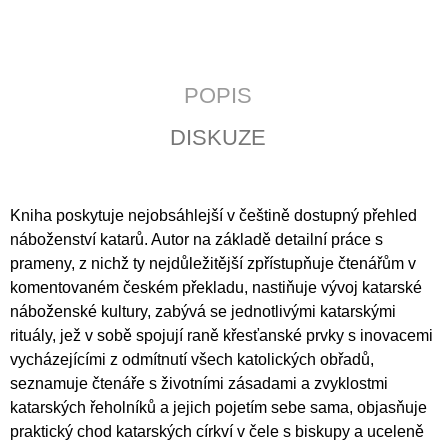
J
E
M
E
POPIS
JERUZALÉMSKÁ
DISKUZE
BIBLE
1
430
Kč
Kniha poskytuje nejobsáhlejší v češtině dostupný přehled
náboženství katarů. Autor na základě detailní práce s
prameny, z nichž ty nejdůležitější zpřístupňuje čtenářům v
komentovaném českém překladu, nastiňuje vývoj katarské
náboženské kultury, zabývá se jednotlivými katarskými
rituály, jež v sobě spojují raně křesťanské prvky s inovacemi
vycházejícími z odmítnutí všech katolických obřadů,
seznamuje čtenáře s životními zásadami a zvyklostmi
katarských řeholníků a jejich pojetím sebe sama, objasňuje
praktický chod katarských církví v čele s biskupy a uceleně