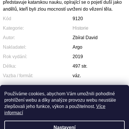
představuje katarskou nauku, opírající se o pojetí duší jako
andělů, kteří byli zlou mocností uvrženi do vězení těla.
Kód
9120
Kategorie
:
Historie
Autor
:
Zbíral David
Nakladatel
:
Argo
Rok vydání
:
2019
Délka
:
497 str.
Vazba / formát
:
váz.
Používáme cookies, abychom Vám umožnili pohodlné
prohlížení webu a díky analýze provozu webu neustále
ZEPTAT SE
SDÍLET
zlepšovali jeho funkce, výkon a použitelnost.
Více
informací
Nastavení