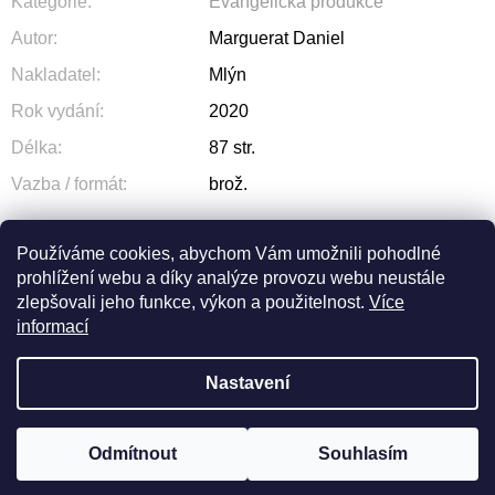
Kategorie
:
Evangelická produkce
Autor
:
Marguerat Daniel
Nakladatel
:
Mlýn
Rok vydání
:
2020
Délka
:
87 str.
Vazba / formát
:
brož.
Používáme cookies, abychom Vám umožnili pohodlné
prohlížení webu a díky analýze provozu webu neustále
ZEPTAT SE
SDÍLET
zlepšovali jeho funkce, výkon a použitelnost.
Více
informací
Nastavení
Z
Odmítnout
Souhlasím
Vytvořil Shoptet
© 2026 OLIVA. Všechna práva vyhrazena.
Á