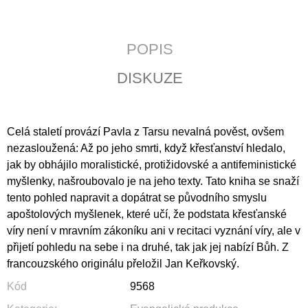
J
E
M
POPIS
E
DISKUZE
ÚVAHY
O
PŘÍČINÁCH
SVOBODY
A
Celá staletí provází Pavla z Tarsu nevalná pověst, ovšem
SPOLEČENSKÉHO
nezasloužená: Až po jeho smrti, když křesťanství hledalo,
ÚTISKU
jak by obhájilo moralistické, protižidovské a antifeministické
290
myšlenky, našroubovalo je na jeho texty. Tato kniha se snaží
Kč
tento pohled napravit a dopátrat se původního smyslu
apoštolových myšlenek, které učí, že podstata křesťanské
víry není v mravním zákoníku ani v recitaci vyznání víry, ale v
přijetí pohledu na sebe i na druhé, tak jak jej nabízí Bůh. Z
francouzského originálu přeložil Jan Keřkovský.
Kód
9568