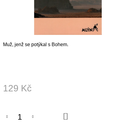
A
J
Í
T
?
Muž, jenž se potýkal s Bohem.
HLEDAT
129 Kč
D
Měrná
O
cena:
P
O
DO
R
KOŠÍKU
U
Č
U