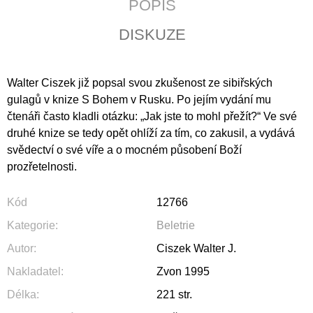
POPIS
J
E
DISKUZE
M
E
Walter Ciszek již popsal svou zkušenost ze sibiřských
POZEMSKÝ
PRACH
gulagů v knize S Bohem v Rusku. Po jejím vydání mu
A
čtenáři často kladli otázku: „Jak jste to mohl přežít?“ Ve své
BOŽÍ
DECH
druhé knize se tedy opět ohlíží za tím, co zakusil, a vydává
398
svědectví o své víře a o mocném působení Boží
Kč
prozřetelnosti.
Kód
12766
Kategorie
:
Beletrie
Autor
:
Ciszek Walter J.
Nakladatel
:
Zvon 1995
Délka
:
221 str.