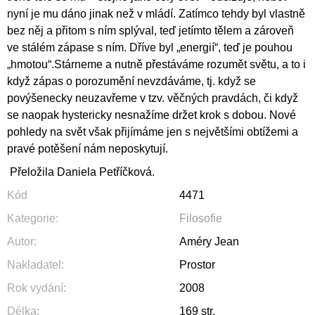
nyní je mu dáno jinak než v mládí. Zatímco tehdy byl vlastně
bez něj a přitom s ním splýval, teď jetímto tělem a zároveň
ve stálém zápase s ním. Dříve byl „energií“, teď je pouhou
„hmotou“.Stárneme a nutně přestáváme rozumět světu, a to i
když zápas o porozumění nevzdáváme, tj. když se
povýšenecky neuzavřeme v tzv. věčných pravdách, či když
se naopak hystericky nesnažíme držet krok s dobou. Nové
pohledy na svět však přijímáme jen s největšími obtížemi a
pravé potěšení nám neposkytují.
Přeložila Daniela Petříčková.
Kód
4471
Kategorie
:
Filosofie
Autor
:
Améry Jean
Nakladatel
:
Prostor
Rok vydání
:
2008
Délka
:
169 str.