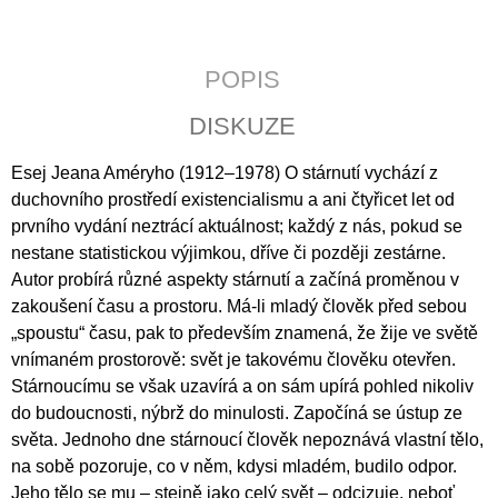
J
E
M
POPIS
E
DISKUZE
KALENDÁŘ
2027
-
Esej Jeana Améryho (1912–1978) O stárnutí vychází z
KŘESŤANSKÁ
duchovního prostředí existencialismu a ani čtyřicet let od
MÉDIA
prvního vydání neztrácí aktuálnost; každý z nás, pokud se
S
TEXTY
nestane statistickou výjimkou, dříve či později zestárne.
P.
Autor probírá různé aspekty stárnutí a začíná proměnou v
PETRA
BENEŠE
zakoušení času a prostoru. Má-li mladý člověk před sebou
89
„spoustu“ času, pak to především znamená, že žije ve světě
Kč
vnímaném prostorově: svět je takovému člověku otevřen.
Stárnoucímu se však uzavírá a on sám upírá pohled nikoliv
do budoucnosti, nýbrž do minulosti. Započíná se ústup ze
světa. Jednoho dne stárnoucí člověk nepoznává vlastní tělo,
na sobě pozoruje, co v něm, kdysi mladém, budilo odpor.
Jeho tělo se mu – stejně jako celý svět – odcizuje, neboť