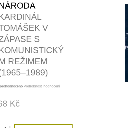
SPOLEČENSKÉ
NÁRODA
200 Kč
290 Kč
KARDINÁL
TOMÁŠEK V
ZÁPASE S
KOMUNISTICKÝ
M REŽIMEM
(1965–1989)
Průměrné
Neohodnoceno
Podrobnosti hodnocení
hodnocení
roduktu
68 Kč
e
,0
ná
:
5
vězdiček.