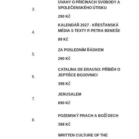
ÚVAHY O PŘÍČINÁCH SVOBODY A
SPOLEČENSKÉHO ÚTISKU
290 Kč
KALENDÁŘ 2027 - KŘESŤANSKÁ
MÉDIA S TEXTY P. PETRA BENEŠE
89 Kč
ZA POSLEDNÍM ŘÁDKEM
290 Kč
CATALINA DE ERAUSO: PŘÍBĚH O
JEPTIŠCE BOJOVNICI
398 Kč
JERUSALEM
690 Kč
POZEMSKÝ PRACH A BOŽÍ DECH
398 Kč
WRITTEN CULTURE OF THE