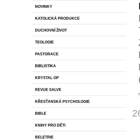
S
K
Přeskočit
1 430 Kč
NOVINKY
T
A
kategorie
T
R
KATOLICKÁ PRODUKCE
E
A
G
DUCHOVNÍ ŽIVOT
O
N
R
N
TEOLOGIE
I
Í
E
PASTORACE
P
A
BIBLISTIKA
N
KRYSTAL OP
E
L
REVUE SALVE
KŘESŤANSKÁ PSYCHOLOGIE
p
2
j
BIBLE
0
Měr
z
KNIHY PRO DĚTI
cena
h
BELETRIE