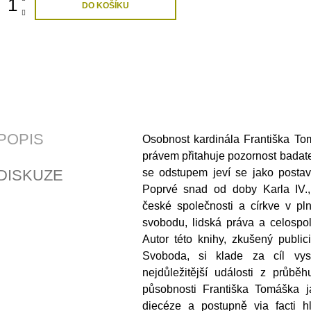
DO KOŠÍKU
POPIS
Osobnost kardinála Františka To
právem přitahuje pozornost badate
DISKUZE
se odstupem jeví se jako postav
Poprvé snad od doby Karla IV.,
české společnosti a církve v pl
svobodu, lidská práva a celospo
Autor této knihy, zkušený public
Svoboda, si klade za cíl vys
nejdůležitější události z průběh
působnosti Františka Tomáška j
diecéze a postupně via facti h