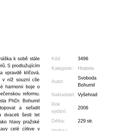
máška k sobě stále
Kód
3496
lů. S prodlužujícím
Kategorie
:
Historie
a vpravdě klíčová.
Svoboda
 v níž souzní cíle
Autor
:
Bohumil
né harmonii boje o
lečenskou reformu.
Nakladatel
:
Vyšehrad
ista PhDr. Bohumil
Rok
topovat a seřadit
2006
vydání
:
u dvaceti šesti let
Délka
:
229 str.
ako hlavy pražské
lavy celé církve v
Vazba /