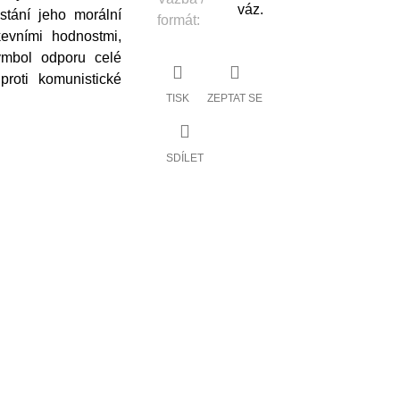
váz.
stání jeho morální
formát
:
kevními hodnostmi,
ymbol odporu celé
proti komunistické
TISK
ZEPTAT SE
SDÍLET