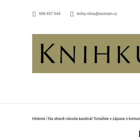
K
Přejít
na
O
ZPĚT
ZPĚT
606 657 544
knihy-oliva@seznam.cz
obsah
DO
DO
Š
OBCHODU
OBCHODU
Í
K
Domů
Historie
/
Na straně národa
kardinál Tomášek v zápase s komu
P
O
JERUZALÉMSKÁ BIBLE