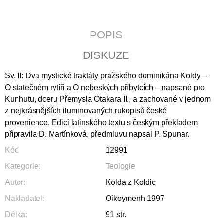
J
E
M
POPIS
E
DISKUZE
JERUSALEM
690
Sv. II: Dva mystické traktáty pražského dominikána Koldy –
Kč
O statečném rytíři a O nebeských příbytcích – napsané pro
Kunhutu, dceru Přemysla Otakara II., a zachované v jednom
z nejkrásnějších iluminovaných rukopisů české
provenience. Edici latinského textu s českým překladem
připravila D. Martínková, předmluvu napsal P. Spunar.
Kód
12991
Kategorie
:
Teologie
Autor
:
Kolda z Koldic
Nakladatel
:
Oikoymenh 1997
Délka
:
91 str.