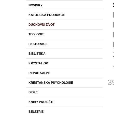
S
K
Přeskočit
1 430 Kč
NOVINKY
T
A
kategorie
T
R
KATOLICKÁ PRODUKCE
E
A
G
DUCHOVNÍ ŽIVOT
O
N
R
N
TEOLOGIE
I
Í
E
PASTORACE
P
A
BIBLISTIKA
N
KRYSTAL OP
E
L
REVUE SALVE
p
3
j
KŘESŤANSKÁ PSYCHOLOGIE
0
Měr
z
BIBLE
cena
h
KNIHY PRO DĚTI
BELETRIE