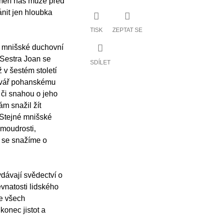
změn nás může před
ánit jen hloubka
TISK
ZEPTAT SE
t mnišské duchovní
 Sestra Joan se
SDÍLET
ž v šestém století
v tvář pohanskému
 či snahou o jeho
m snažil žít
 Stejné mnišské
moudrosti,
ž se snažíme o
dávají svědectví o
vnatosti lidského
e všech
konec jistot a