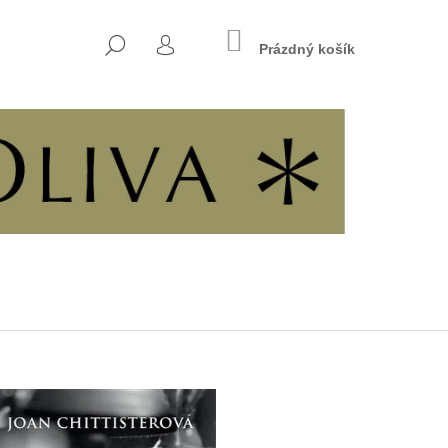
NÁKUPNÍ
HLEDAT
KOŠÍK
Prázdný košík
PŘIHLÁŠENÍ
Následující
7 - KŘESŤANSKÁ