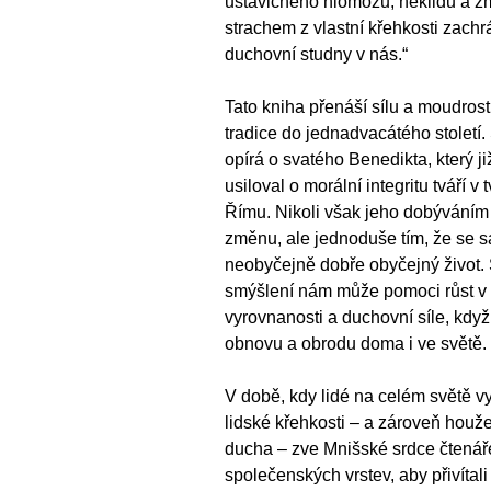
ustavičného hlomozu, neklidu a 
strachem z vlastní křehkosti zachr
duchovní studny v nás.“
Tato kniha přenáší sílu a moudros
tradice do jednadvacátého století.
opírá o svatého Benedikta, který ji
usiloval o morální integritu tváří 
Římu. Nikoli však jeho dobýváním
změnu, ale jednoduše tím, že se sá
neobyčejně dobře obyčejný život.
smýšlení nám může pomoci růst v 
vyrovnanosti a duchovní síle, kdy
obnovu a obrodu doma i ve světě.
V době, kdy lidé na celém světě vy
lidské křehkosti – a zároveň houže
ducha – zve Mnišské srdce čtenář
společenských vrstev, aby přivítali 