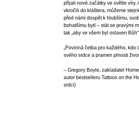
přijali nové začátky ve světle víry
vkročili do kláštera, můžeme stejně
před námi dospět k hlubšímu, svo
bohatšímu bytí – stát se pravými 
tak „aby ve všem byl oslaven Bůh“
„Povinná četba pro každého, kdo 
svého srdce a pramen plnosti život
– Gregory Boyle, zakladatel Home
autor bestselleru Tattoos on the H
srdci)