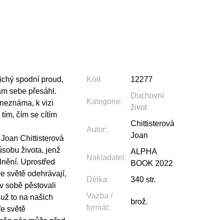
ichý spodní proud,
Kód
12277
ám sebe přesáhl.
Duchovní
Kategorie
:
neznáma, k vizi
život
 tím, čím se cítím
Chittisterová
Autor
:
Joan
 Joan Chittisterová
sobu života, jenž
ALPHA
Nakladatel
:
lnění. Uprostřed
BOOK 2022
e světě odehrávají,
Délka
:
340 str.
v sobě pěstovali
Vazba /
 už to na našich
brož.
formát
:
Ve světě