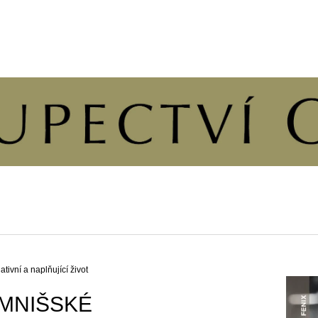
CO POTŘEBUJETE NAJÍT?
HLEDAT
DOPORUČUJEME
tivní a naplňující život
MNIŠSKÉ
ÚVAHY O PŘÍČINÁCH SVOBODY A
KALENDÁŘ 202