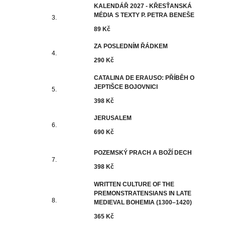
KALENDÁŘ 2027 - KŘESŤANSKÁ
MÉDIA S TEXTY P. PETRA BENEŠE
89 Kč
ZA POSLEDNÍM ŘÁDKEM
290 Kč
CATALINA DE ERAUSO: PŘÍBĚH O
JEPTIŠCE BOJOVNICI
398 Kč
JERUSALEM
690 Kč
POZEMSKÝ PRACH A BOŽÍ DECH
398 Kč
WRITTEN CULTURE OF THE
PREMONSTRATENSIANS IN LATE
MEDIEVAL BOHEMIA (1300–1420)
365 Kč