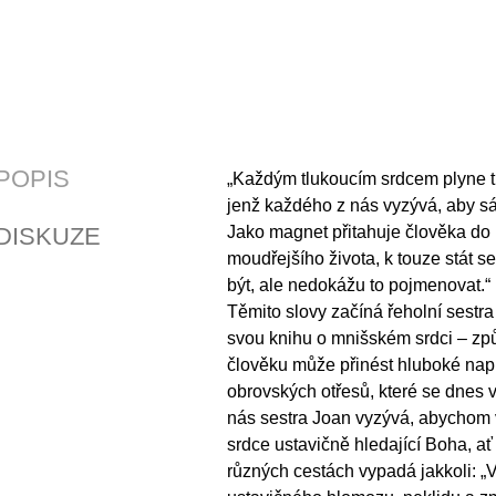
POPIS
„Každým tlukoucím srdcem plyne t
jenž každého z nás vyzývá, aby s
DISKUZE
Jako magnet přitahuje člověka do 
moudřejšího života, k touze stát se
být, ale nedokážu to pojmenovat.“
Těmito slovy začíná řeholní sestra
svou knihu o mnišském srdci – způ
člověku může přinést hluboké nap
obrovských otřesů, které se dnes v
nás sestra Joan vyzývá, abychom 
srdce ustavičně hledající Boha, ať
různých cestách vypadá jakkoli: „