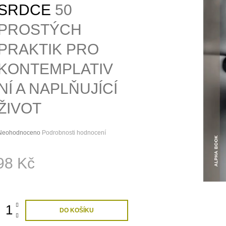
SPOLEČENSKÉHO ÚTISKU
MÉDIA S TEXTY
SRDCE
50
290 Kč
89 Kč
PROSTÝCH
PRAKTIK PRO
KONTEMPLATIV
NÍ A NAPLŇUJÍCÍ
ŽIVOT
Průměrné
Neohodnoceno
Podrobnosti hodnocení
hodnocení
roduktu
98 Kč
e
,0
ná
:
5
vězdiček.
DO KOŠÍKU