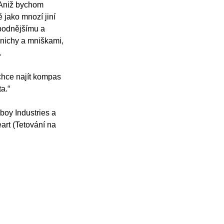
. Aniž bychom
 jako mnozí jiní
bodnějšímu a
mnichy a mniškami,
.
chce najít kompas
a.“
boy Industries a
eart (Tetování na