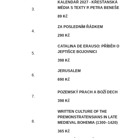
KALENDÁŘ 2027 - KŘESŤANSKÁ
MÉDIA S TEXTY P. PETRA BENEŠE
89 Kč
ZA POSLEDNÍM ŘÁDKEM
290 Kč
CATALINA DE ERAUSO: PŘÍBĚH O
JEPTIŠCE BOJOVNICI
398 Kč
JERUSALEM
690 Kč
POZEMSKÝ PRACH A BOŽÍ DECH
398 Kč
WRITTEN CULTURE OF THE
PREMONSTRATENSIANS IN LATE
MEDIEVAL BOHEMIA (1300–1420)
365 Kč