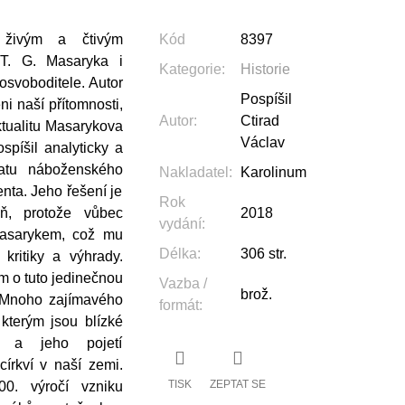
 živým a čtivým
Kód
8397
 T. G. Masaryka i
Kategorie
:
Historie
svoboditele. Autor
Pospíšil
ni naší přítomnosti,
Autor
:
Ctirad
ktualitu Masarykova
Václav
spíšil analyticky a
matu náboženského
Nakladatel
:
Karolinum
nta. Jeho řešení je
Rok
eň, protože vůbec
2018
vydání
:
 Masarykem, což mu
Délka
:
306 str.
kritiky a výhrady.
 o tuto jedinečnou
Vazba /
brož.
. Mnoho zajímavého
formát
:
kterým jsou blízké
y a jeho pojetí
írkví v naší zemi.
TISK
ZEPTAT SE
00. výročí vzniku