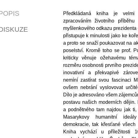
POPIS
Předkládaná kniha je velmi
zpracováním životního příběhu
DISKUZE
myšlenkového odkazu prezidenta o
přistupuje k minulosti jako ke koře
a proto se snaží poukazovat na a
poselství. Kromě toho se prof. Po
kriticky věnuje ožehavému té
rozměru osobnosti prvního prezide
inovativní a překvapivé zárov
nemíní zastírat svou fascinaci
ovšem nebrání vyslovovat určité 
Dílo je adresováno všem zájemcům
postavu našich moderních dějin
a podnětného tam najdou jak ti, 
Masarykovy humanitní ideál
demokracie, tak křesťané všech c
Kniha vychází u příležitosti 1