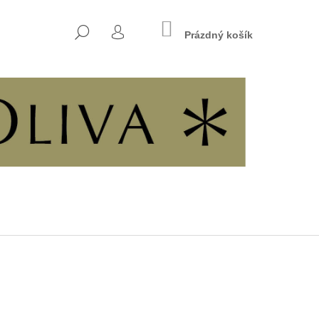
NÁKUPNÍ
HLEDAT
KOŠÍK
Prázdný košík
PŘIHLÁŠENÍ
Následující
7 - KŘESŤANSKÁ