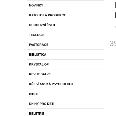
S
K
Přeskočit
590 Kč
NOVINKY
T
A
kategorie
T
R
KATOLICKÁ PRODUKCE
E
A
G
DUCHOVNÍ ŽIVOT
O
N
R
N
TEOLOGIE
I
p
Í
E
3
j
PASTORACE
0
P
Měr
z
A
BIBLISTIKA
cena
N
h
KRYSTAL OP
E
L
REVUE SALVE
KŘESŤANSKÁ PSYCHOLOGIE
BIBLE
KNIHY PRO DĚTI
BELETRIE