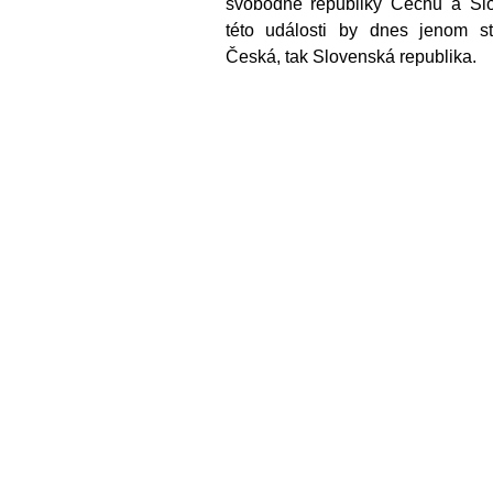
svobodné republiky Čechů a Slo
této události by dnes jenom st
Česká, tak Slovenská republika.