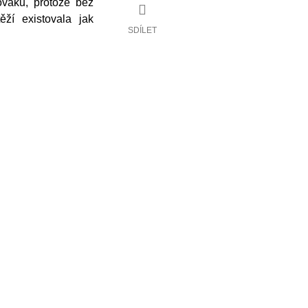
váků, protože bez
ěží existovala jak
SDÍLET