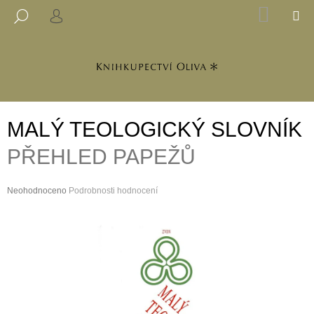
K
Přejít
NÁKUP
M
HLEDAT
na
KOŠÍK
PŘIHLÁŠENÍ
O
ZPĚT
ZPĚT
obsah
Š
Í
C
K
O
P
MALÝ TEOLOGICKÝ SLOVNÍK
O
T
PŘEHLED PAPEŽŮ
Ř
E
Průměrné
Neohodnoceno
Podrobnosti hodnocení
B
hodnocení
produktu
U
je
J
0,0
z
E
5
T
hvězdiček.
E
N