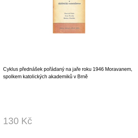
A
J
Í
T
?
Cyklus přednášek pořádaný na jaře roku 1946 Moravanem,
HLEDAT
spolkem katolických akademiků v Brně
D
O
P
O
130 Kč
R
U
Měrná
Č
cena:
U