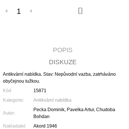
J
DO
E
KOŠÍKU
M
E
JERUSALEM
690
Kč
POPIS
DISKUZE
Antikvární nabídka. Stav: Nepůvodní vazba, zatrháváno
obyčejnou tužkou.
Kód
15871
Kategorie
:
Antikvární nabídka
Pecka Dominik, Pavelka Artur, Chudoba
Autor
:
Bohdan
Nakladatel
:
Akord 1946