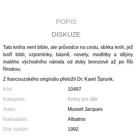
J
E
M
POPIS
E
DISKUZE
POZEMSKÝ
PRACH
A
Tato kniha není bible, ale průvodce na cestu, sbírka knih, jež
BOŽÍ
tvoří bibli, vzpomínky, básně, novely, modlitby a dějiny
DECH
malého východního národa od doby bronzové až po říši
398
římskou.
Kč
Z francouzského originálu přeložil Dr. Karel Šprunk.
Kód
10497
Kategorie
:
Knihy pro děti
Autor
:
Musset Jacques
Nakladatel
:
Albatros
Rok vydání
:
1992