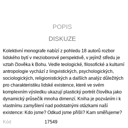
J
E
M
E
POPIS
PATRISTICKÁ
DISKUZE
THEOLOGIE
250
Kolektivní monografe nabízí z pohledu 18 autorů rozbor
Kč
lidského bytí v mezioborové perspektivě, v jejímž středu je
vztah člověka k Bohu. Vedle teologické, filosofické a kulturní
antropologie vychází z lingvistických, psychologických,
sociologických, religionistických a dalších analýz důležitých
pro charakteristiku lidské existence, které ve svém
komplexním výsledku ukazují plastický portrét člověka jako
dynamický průsečík mnoha dimenzí. Kniha je pozváním i k
vlastnímu zamyšlení nad podstatnými otázkami naší
existence: Kdo jsme? Odkud jsme přišli? Kam směřujeme?
Kód
17549