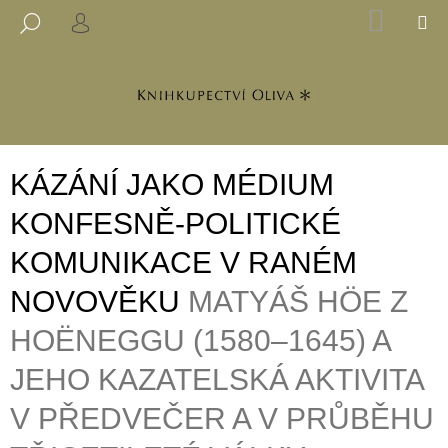
K
Přejít
NÁKUP
M
HLEDAT
na
KOŠÍK
PŘIHLÁŠENÍ
O
ZPĚT
ZPĚT
obsah
Š
Í
C
K
O
P
KÁZÁNÍ JAKO MÉDIUM
O
T
KONFESNĚ-POLITICKÉ
Ř
KOMUNIKACE V RANÉM
E
B
NOVOVĚKU
MATYÁŠ HÖE Z
U
HOËNEGGU (1580–1645) A
J
E
JEHO KAZATELSKÁ AKTIVITA
T
V PŘEDVEČER A V PRŮBĚHU
E
N