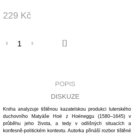
J
E
229 Kč
M
E
Měrná
cena:
LATINSKÉ
BIBLICKÉ
DO
KOŠÍKU
DRAMA
V
ČESKÝCH
ZEMÍCH
DOBY
PŘEDBĚLOHORSKÉ
795
POPIS
Kč
DISKUZE
Kniha analyzuje tištěnou kazatelskou produkci luterského
duchovního Matyáše Hoë z Hoëneggu (1580–1645) v
průběhu jeho života, a tedy v odlišných situacích a
konfesně-politickém kontextu. Autorka přináší rozbor tištěné