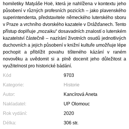
homiletiky Matyáše Hoë, která je nahlížena v kontextu jeho
působení v různých profesních pozicích – jako plavenského
superintendenta, představitele německého luterského sboru
v Praze a vrchního dvorského kazatele v Drážďanech. Tento
přístup doplňuje „mozaiku“ dosavadních znalostí o luterském
kazatelství částečně – nazírání životních osudů jednotlivých
duchovních a jejich působení v knižní kultuře umožňuje lépe
pochopit a přiblížit povahu tišteného kázání v raném
novověku a uvědomit si a plně docenit jeho důležitost a
využitelnost pro historické bádání.
Kód
9703
Kategorie
:
Historie
Autor
:
Kancírová Aneta
Nakladatel
:
UP Olomouc
Rok vydání
:
2020
Délka
:
306 str.