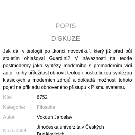
J
E
M
E
POPIS
KALENDÁŘ
DISKUZE
2027
-
Jak dál v teologii po „konci novověku“, který již před půl
KŘESŤANSKÁ
MÉDIA
stoletím ohlašoval Guardini? V návaznosti na teorie
S
postmoderny jako syntézy moderního s premoderním vidí
TEXTY
P.
autor knihy příležitost obnovit teologii postkritickou syntézou
PETRA
klasických a moderních zdrojů a dokládá možnosti tohoto
BENEŠE
pojetí na příkladu obnoveného přístupu k Písmu svatému.
89
Kč
Kód
6752
Kategorie
:
Filosofie
Autor
:
Vokoun Jaroslav
Jihočeská univerzita v Českých
Nakladatel
:
Budějovicích