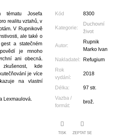
ém tématu Josefa
Kód
8300
pro realitu vztahů, v
Duchovní
Kategorie
:
notám. V Rupnikově
život
mstivosti, ale také o
Rupnik
 gest a statečném
Autor
:
Marko Ivan
dpovědí je mnoho
rchní ani obecná.
Nakladatel
:
Refugium
 zkušenost, kde
Rok
utečňování je více
2018
vydání
:
kazuje na vlastní
Délka
:
97 str.
Vazba /
nna Lexmaulová.
brož.
formát
:
TISK
ZEPTAT SE