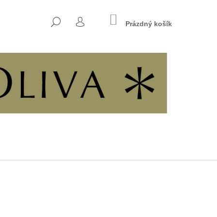
NÁKUPNÍ
HLEDAT
KOŠÍK
Prázdný košík
PŘIHLÁŠENÍ
Následující
7 - KŘESŤANSKÁ