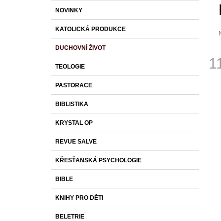
S
K
Přeskočit
1 430 Kč
NOVINKY
T
A
kategorie
T
R
KATOLICKÁ PRODUKCE
E
A
G
DUCHOVNÍ ŽIVOT
O
N
p
1
R
j
N
TEOLOGIE
I
0
Í
Měr
z
E
PASTORACE
cena
P
h
A
BIBLISTIKA
N
KRYSTAL OP
E
L
REVUE SALVE
KŘESŤANSKÁ PSYCHOLOGIE
BIBLE
KNIHY PRO DĚTI
BELETRIE