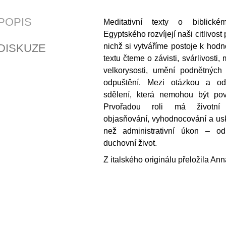
POPIS
Meditativní texty o biblick
Egyptského rozvíjejí naši citlivost 
DISKUZE
nichž si vytváříme postoje k hod
textu čteme o závisti, svárlivosti, 
velkorysosti, umění podnětných
odpuštění. Mezi otázkou a o
sdělení, která nemohou být pov
Prvořadou roli má životní
objasňování, vyhodnocování a usk
než administrativní úkon – od
duchovní život.
Z italského originálu přeložila A