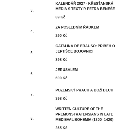
KALENDÁŘ 2027 - KŘESŤANSKÁ
MÉDIA S TEXTY P. PETRA BENEŠE
89 Kč
ZA POSLEDNÍM ŘÁDKEM
290 Kč
CATALINA DE ERAUSO: PŘÍBĚH O
JEPTIŠCE BOJOVNICI
398 Kč
JERUSALEM
690 Kč
POZEMSKÝ PRACH A BOŽÍ DECH
398 Kč
WRITTEN CULTURE OF THE
PREMONSTRATENSIANS IN LATE
MEDIEVAL BOHEMIA (1300–1420)
365 Kč