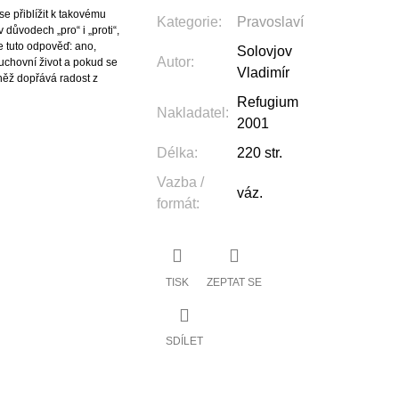
e přiblížit k takovému
Kategorie
:
Pravoslaví
 důvodech „pro“ i „proti“,
e tuto odpověď: ano,
Solovjov
Autor
:
uchovní život a pokud se
Vladimír
něž dopřává radost z
Refugium
Nakladatel
:
2001
Délka
:
220 str.
Vazba /
váz.
formát
:
TISK
ZEPTAT SE
SDÍLET