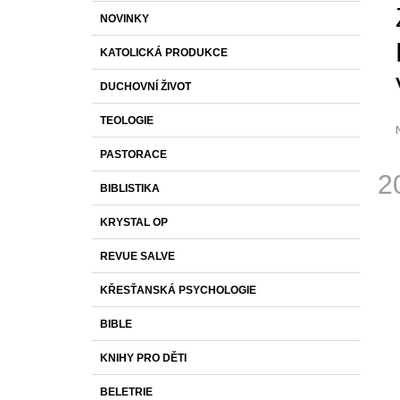
S
K
Přeskočit
1 430 Kč
NOVINKY
T
A
kategorie
T
R
KATOLICKÁ PRODUKCE
E
A
G
DUCHOVNÍ ŽIVOT
O
N
R
N
TEOLOGIE
I
Í
E
PASTORACE
P
p
2
j
A
BIBLISTIKA
0
N
Měr
z
KRYSTAL OP
cena
E
h
L
REVUE SALVE
KŘESŤANSKÁ PSYCHOLOGIE
BIBLE
KNIHY PRO DĚTI
BELETRIE