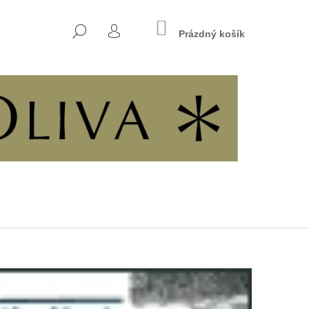
NÁKUPNÍ
HLEDAT
KOŠÍK
Prázdný košík
PŘIHLÁŠENÍ
Následující
INÁCH SVOBODY A