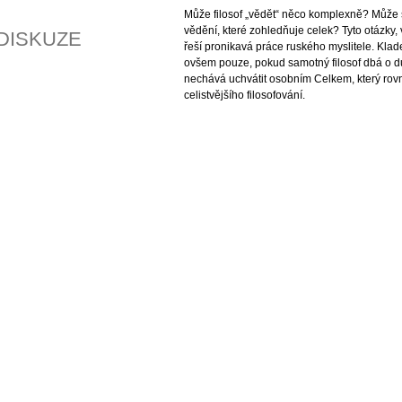
Může filosof „vědět“ něco komplexně? Může s
vědění, které zohledňuje celek? Tyto otázky, v
DISKUZE
řeší pronikavá práce ruského myslitele. Klad
ovšem pouze, pokud samotný filosof dbá o d
nechává uchvátit osobním Celkem, který rov
celistvějšího filosofování.