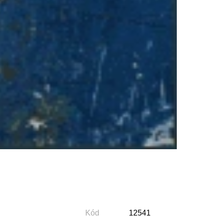
Kód
12541