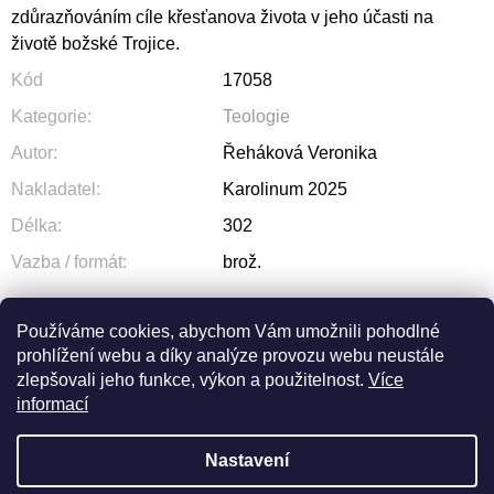
zdůrazňováním cíle křesťanova života v jeho účasti na
životě božské Trojice.
Kód
17058
Kategorie
:
Teologie
Autor
:
Řeháková Veronika
Nakladatel
:
Karolinum 2025
Délka
:
302
Vazba / formát
:
brož.
Používáme cookies, abychom Vám umožnili pohodlné
prohlížení webu a díky analýze provozu webu neustále
ZEPTAT SE
SDÍLET
zlepšovali jeho funkce, výkon a použitelnost.
Více
informací
Nastavení