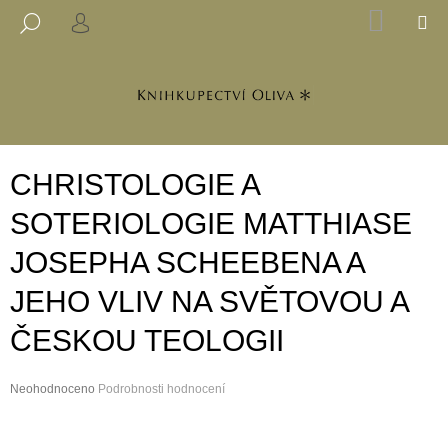
K
Přejít
NÁKUP
M
HLEDAT
na
KOŠÍK
PŘIHLÁŠENÍ
O
ZPĚT
ZPĚT
obsah
Š
Í
C
K
O
P
CHRISTOLOGIE A
O
T
SOTERIOLOGIE MATTHIASE
Ř
JOSEPHA SCHEEBENA A
E
B
JEHO VLIV NA SVĚTOVOU A
U
ČESKOU TEOLOGII
J
E
Průměrné
Neohodnoceno
T
Podrobnosti hodnocení
hodnocení
E
produktu
N
je