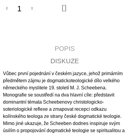
J
DO
E
KOŠÍKU
M
E
JERUZALÉMSKÁ
BIBLE
POPIS
1
430
Kč
DISKUZE
Vůbec první pojednání v českém jazyce, jehož primárním
předmětem zájmu je dogmatickoteologické dílo velkého
německého myslitele 19. století M. J. Scheebena.
Monografie se soustředí na dva hlavní cíle: představit
dominantní témata Scheebenovy christologicko-
soteriologické reflexe a zmapovat recepci odkazu
kolínského teologa ze strany české dogmatické teologie.
Mimo jiné ukazuje, že Scheeben dodnes inspiruje svým
úsilím o propojování dogmatické teologie se spiritualitou a