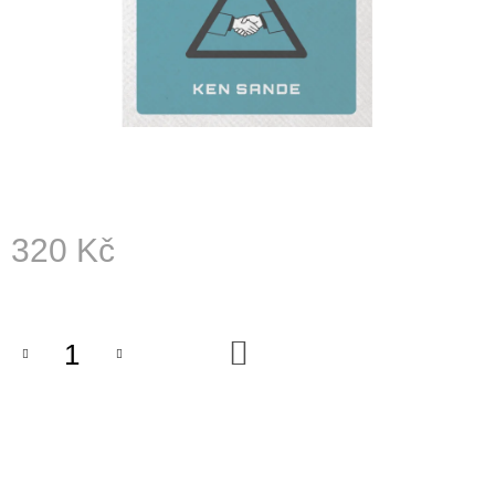
A
J
Í
T
?
320 Kč
HLEDAT
Měrná
cena:
D
DO
KOŠÍKU
O
P
O
R
U
Č
U