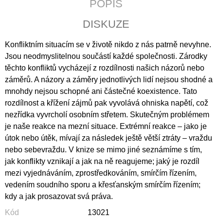
POPIS
J
E
DISKUZE
M
E
Konfliktním situacím se v životě nikdo z nás patrně nevyhne.
Jsou neodmyslitelnou součástí každé společnosti. Zárodky
JERUSALEM
těchto konfliktů vycházejí z rozdílnosti našich názorů nebo
690
Kč
záměrů. A názory a záměry jednotlivých lidí nejsou shodné a
mnohdy nejsou schopné ani částečné koexistence. Tato
rozdílnost a křížení zájmů pak v
yvolává ohniska napětí, což
nezřídka vyvrcholí osobním střetem. Skutečným problémem
je naše reakce na mezní situace. Extrémní reakce – jako je
útok nebo útěk, mívají za následek ještě větší ztráty – vraždu
nebo sebevraždu. V knize se mimo jiné seznámíme s tím,
jak konflikty vznikají a jak na ně reagujeme; jaký je rozdíl
mezi vyjednáváním, zprostředkováním, smírčím řízením,
vedením soudního sporu a křesťanským smírčím řízením;
kdy a jak prosazovat svá práva.
Kód
13021