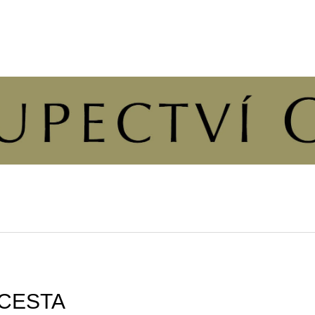
CO POTŘEBUJETE NAJÍT?
HLEDAT
DOPORUČUJEME
CESTA
ÚVAHY O PŘÍČINÁCH SVOBODY A
KALENDÁŘ 202