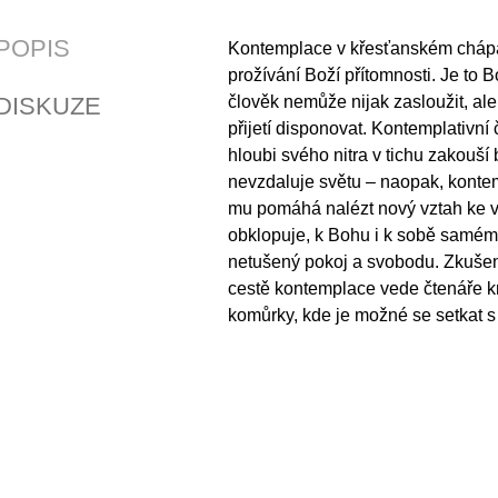
POPIS
Kontemplace v křesťanském chá
prožívání Boží přítomnosti. Je to Bo
DISKUZE
člověk nemůže nijak zasloužit, al
přijetí disponovat. Kontemplativní 
hloubi svého nitra v tichu zakouší 
nevzdaluje světu – naopak, kontem
mu pomáhá nalézt nový vztah ke v
obklopuje, k Bohu i k sobě samé
netušený pokoj a svobodu. Zkuše
cestě kontemplace vede čtenáře k
komůrky, kde je možné se setkat 