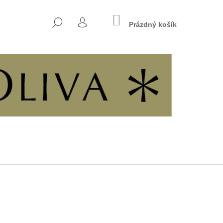
NÁKUPNÍ
HLEDAT
KOŠÍK
Prázdný košík
PŘIHLÁŠENÍ
Následující
7 - KŘESŤANSKÁ