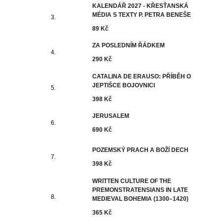
KALENDÁŘ 2027 - KŘESŤANSKÁ
MÉDIA S TEXTY P. PETRA BENEŠE
89 Kč
ZA POSLEDNÍM ŘÁDKEM
290 Kč
CATALINA DE ERAUSO: PŘÍBĚH O
JEPTIŠCE BOJOVNICI
398 Kč
JERUSALEM
690 Kč
POZEMSKÝ PRACH A BOŽÍ DECH
398 Kč
WRITTEN CULTURE OF THE
PREMONSTRATENSIANS IN LATE
MEDIEVAL BOHEMIA (1300–1420)
365 Kč