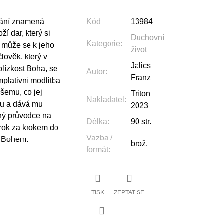
pání znamená
Kód
13984
ží dar, který si
Duchovní
Kategorie
:
e může se k jeho
život
člověk, který v
Jalics
blízkost Boha, se
Autor
:
Franz
plativní modlitba
šemu, co jej
Triton
Nakladatel
:
mu a dává mu
2023
ný průvodce na
Délka
:
90 str.
rok za krokem do
Vazba /
s Bohem.
brož.
formát
:
TISK
ZEPTAT SE