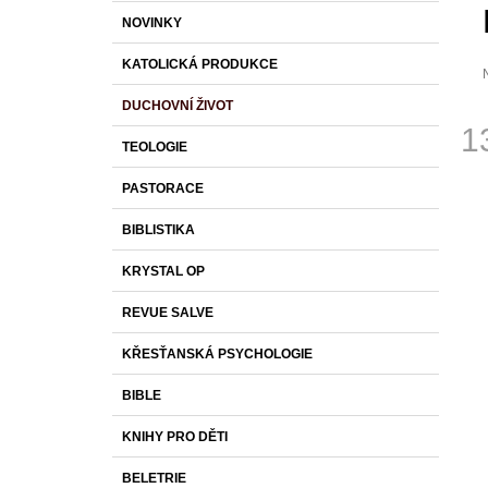
S
K
Přeskočit
1 430 Kč
NOVINKY
T
A
kategorie
T
R
KATOLICKÁ PRODUKCE
E
A
G
DUCHOVNÍ ŽIVOT
O
N
p
1
R
j
N
TEOLOGIE
I
0
Í
Měr
z
E
PASTORACE
cena
P
h
A
BIBLISTIKA
N
KRYSTAL OP
E
L
REVUE SALVE
KŘESŤANSKÁ PSYCHOLOGIE
BIBLE
KNIHY PRO DĚTI
BELETRIE