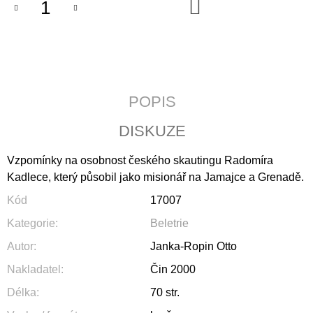
DO
J
KOŠÍKU
E
M
E
ZA
POSLEDNÍM
POPIS
ŘÁDKEM
290
DISKUZE
Kč
Vzpomínky na osobnost českého skautingu Radomíra
Kadlece, který působil jako misionář na Jamajce a Grenadě.
Kód
17007
Kategorie
:
Beletrie
Autor
:
Janka-Ropin Otto
Nakladatel
:
Čin 2000
Délka
:
70 str.