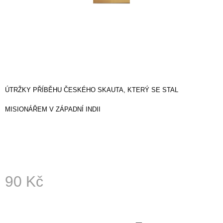
A
J
Í
T
?
ÚTRŽKY PŘÍBĚHU ČESKÉHO SKAUTA, KTERÝ SE STAL
MISIONÁŘEM V ZÁPADNÍ INDII
HLEDAT
D
O
P
90 Kč
O
R
Měrná
U
cena:
Č
U