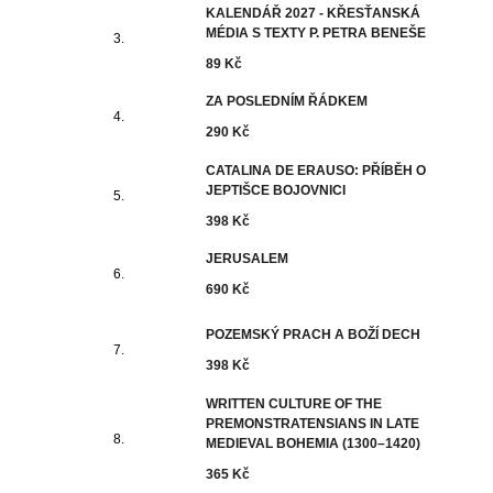
KALENDÁŘ 2027 - KŘESŤANSKÁ
MÉDIA S TEXTY P. PETRA BENEŠE
89 Kč
ZA POSLEDNÍM ŘÁDKEM
290 Kč
CATALINA DE ERAUSO: PŘÍBĚH O
JEPTIŠCE BOJOVNICI
398 Kč
JERUSALEM
690 Kč
POZEMSKÝ PRACH A BOŽÍ DECH
398 Kč
WRITTEN CULTURE OF THE
PREMONSTRATENSIANS IN LATE
MEDIEVAL BOHEMIA (1300–1420)
365 Kč