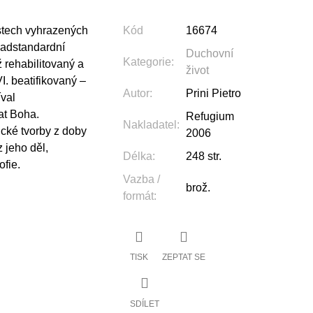
ístech vyhrazených
Kód
16674
nadstandardní
Duchovní
Kategorie
:
ž rehabilitovaný a
život
 beatifikovaný –
Autor
:
Prini Pietro
íval
at Boha.
Refugium
Nakladatel
:
tické tvorby z doby
2006
z jeho děl,
Délka
:
248 str.
ofie.
Vazba /
brož.
formát
:
TISK
ZEPTAT SE
SDÍLET