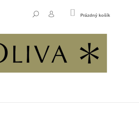
NÁKUPNÍ
HLEDAT
KOŠÍK
Prázdný košík
PŘIHLÁŠENÍ
Následující
7 - KŘESŤANSKÁ