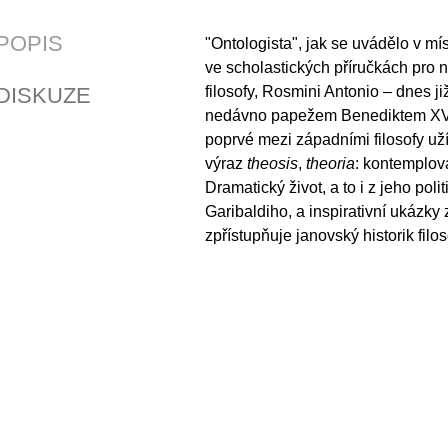
POPIS
"Ontologista", jak se uvádělo v m
ve scholastických příručkách pro 
DISKUZE
filosofy, Rosmini Antonio – dnes ji
nedávno papežem Benediktem XVI.
poprvé mezi západními filosofy už
výraz
theosis
,
theoria
: kontemplov
Dramatický život, a to i z jeho poli
Garibaldiho, a inspirativní ukázky 
zpřístupňuje janovský historik filos