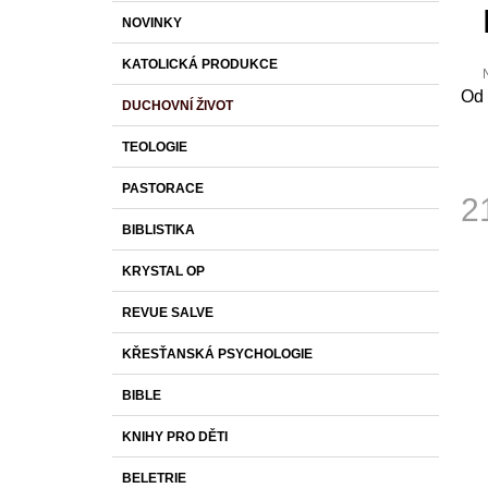
S
K
Přeskočit
1 430 Kč
NOVINKY
T
A
kategorie
T
R
KATOLICKÁ PRODUKCE
E
A
G
Od 
DUCHOVNÍ ŽIVOT
O
N
p
R
j
N
TEOLOGIE
I
0
Í
z
E
PASTORACE
P
2
h
A
BIBLISTIKA
Měr
N
cena
KRYSTAL OP
E
L
REVUE SALVE
KŘESŤANSKÁ PSYCHOLOGIE
BIBLE
KNIHY PRO DĚTI
BELETRIE