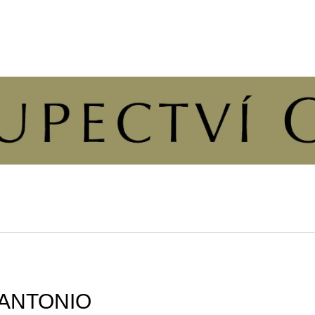
CO POTŘEBUJETE NAJÍT?
HLEDAT
DOPORUČUJEME
ANTONIO
ÚVAHY O PŘÍČINÁCH SVOBODY A
KALENDÁŘ 202