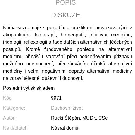
POPIS
J
E
DISKUZE
M
E
Kniha seznamuje s pozadím a praktikami provozovanými v
akupunktuře, fototerapii, homeopatii, intiutivní medicíně,
CATALINA
DE
iridologii, reflexologii a řadě dalších alternativních léčebných
ERAUSO:
postupů. Kromě fundovaného pohledu na alternativní
PŘÍBĚH
medicínu přináší i varování před podceňováním příznaků
O
JEPTIŠCE
možného onemocnění, přeceňováním účinků alternativní
BOJOVNICI
medicíny i velmi negativními dopady alternativní medicíny
398
na zdraví tělesné, duševní i duchovní.
Kč
Poslední výtisk skladem.
Kód
9971
Kategorie
:
Duchovní život
Autor
:
Rucki Štěpán, MUDr., CSc.
Nakladatel
:
Návrat domů