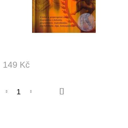
A
J
Í
T
?
149 Kč
HLEDAT
Měrná
cena:
D
DO
KOŠÍKU
O
P
O
R
U
Č
U